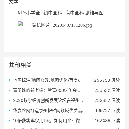
文学
k12:小学全 初中全科 高中全科 思维导图
其他相关
地图标注/地图修改/地图优化/百度/腾讯/高德/搜狗/360/必应(200元/1个）
256353 阅读
董明珠的新老板：掌管600亿美金 从小镇青年到隐秘巨富
256532 阅读
2020数字经济创新发展论坛在福州召开
232857 阅读
华宸丝网打造泉州护栏网领域优质品牌
106727 阅读
10倍获客率仅用1天，如何用企业微信玩转社交电商
162489 阅读