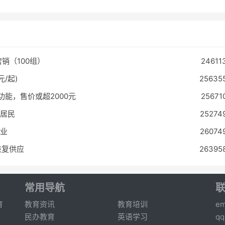
销（100组）
24611
/起)
25635
功能，售价或超2000元
25671
和居民
25274
事业
26074
恢复供应
26395
常用导航
育
教育资讯
教育培训
em
民办教育
英语学习
q