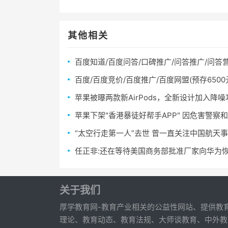
其他相关
百度知道/百度问答/口碑推广/问答推广/问答营
百度/百度竞价/百度推广/百度网盟(预存6500元
苹果被曝两款新AirPods，全新设计加入降噪
苹果下架"香港暴徒好帮手APP" 因危害警察
“太空行走第一人”去世 曾一直关注中国航天
任正非:还在等待美国商务部批准厂家向华为
关于我们
厚学教育网-教育产业相关的公益性网站、提供教
理论、教育动态、教育法规、大师谈教育、中外教