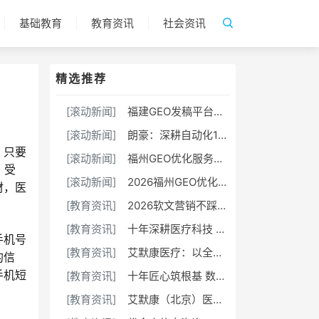
基础教育
教育资讯
社会资讯
精选推荐
[滚动新闻]
福建GEO发稿平台怎么选？两大本土合规推广平台实测推荐
[滚动新闻]
朗豪：深耕自动化18载，以Know-how赋能中国制造数字化转型
，只要
[滚动新闻]
福州GEO优化服务商推荐TOP10｜2026年福州企业AI全域推广选型指南
，受
[滚动新闻]
2026福州GEO优化服务商推荐榜单TOP5｜本土高口碑企业获客优选
材，医
[教育资讯]
2026软文营销不踩坑！选对平台，小预算也能撬动大流量
[教育资讯]
十年深耕医疗科技 康飞丹士以数字赋能重构医疗服务新生态
手机号
[教育资讯]
艾默康医疗：以全链创新与合规深耕，赋能医疗健康高质量发展
的信
手机短
[教育资讯]
十年匠心筑根基 数字赋能启新程——康飞丹士引领医疗服务生态升级
[教育资讯]
艾默康（北京）医疗科技有限公司