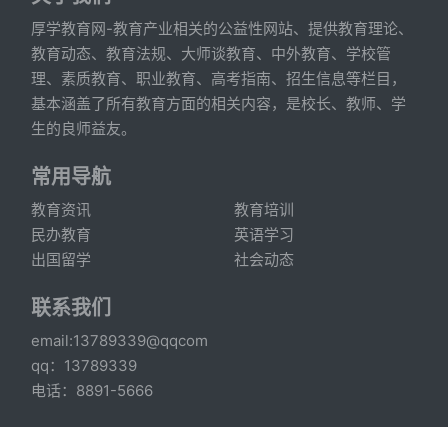
厚学教育网-教育产业相关的公益性网站、提供教育理论、
教育动态、教育法规、大师谈教育、中外教育、学校管
理、素质教育、职业教育、高考指南、招生信息等栏目，
基本涵盖了所有教育方面的相关内容，是校长、教师、学
生的良师益友。
常用导航
教育资讯
教育培训
民办教育
英语学习
出国留学
社会动态
联系我们
email:13789339@qqcom
qq：13789339
电话：8891-5666