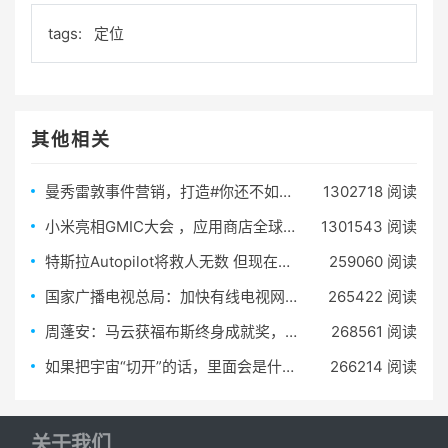
tags:
定位
其他相关
曼秀雷敦事件营销，打造#你还不如一只口红#
1302718 阅读
小米亮相GMIC大会 ，应用商店全球分发量累计突破2000亿
1301543 阅读
特斯拉Autopilot将救人无数 但现在却拿命做测试
259060 阅读
国家广播电视总局：加快有线电视网络与5G等新兴业态融通
265422 阅读
周蓬安：马云获福布斯终身成就奖，实至名归
268561 阅读
如果把宇宙“切开”的话，里面会是什么样的呢？
266214 阅读
关于我们