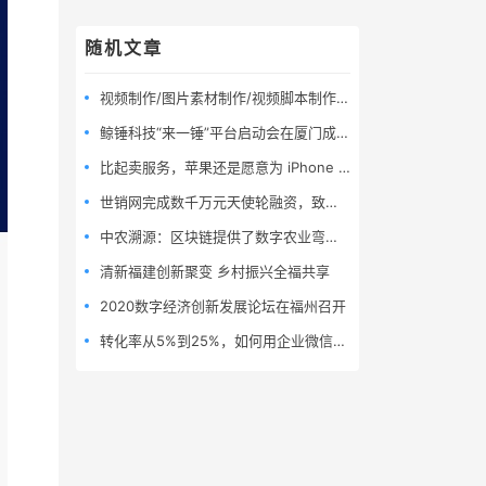
随机文章
视频制作/图片素材制作/视频脚本制作/视频剪辑/宣传片策划
鲸锤科技“来一锤”平台启动会在厦门成功举办
比起卖服务，苹果还是愿意为 iPhone 投更多广告
世销网完成数千万元天使轮融资，致力打造全球大健康产业智慧通路平台
中农溯源：区块链提供了数字农业弯道超车的机会
清新福建创新聚变 乡村振兴全福共享
2020数字经济创新发展论坛在福州召开
转化率从5%到25%，如何用企业微信玩赚高效转化套路