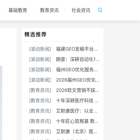
基础教育
教育资讯
社会资讯
精选推荐
[滚动新闻]
福建GEO发稿平台怎么选？两大本土合规推广平台实测推荐
[滚动新闻]
朗豪：深耕自动化18载，以Know-how赋能中国制造数字化转型
[滚动新闻]
福州GEO优化服务商推荐TOP10｜2026年福州企业AI全域推广选型指南
[滚动新闻]
2026福州GEO优化服务商推荐榜单TOP5｜本土高口碑企业获客优选
[教育资讯]
2026软文营销不踩坑！选对平台，小预算也能撬动大流量
[教育资讯]
十年深耕医疗科技 康飞丹士以数字赋能重构医疗服务新生态
[教育资讯]
艾默康医疗：以全链创新与合规深耕，赋能医疗健康高质量发展
[教育资讯]
十年匠心筑根基 数字赋能启新程——康飞丹士引领医疗服务生态升级
[教育资讯]
艾默康（北京）医疗科技有限公司